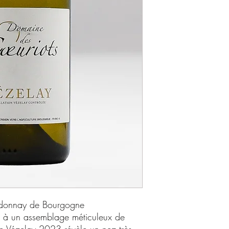
rdonnay de Bourgogne
 à un assemblage méticuleux de
le Vézelay 2023 révèle un nez très