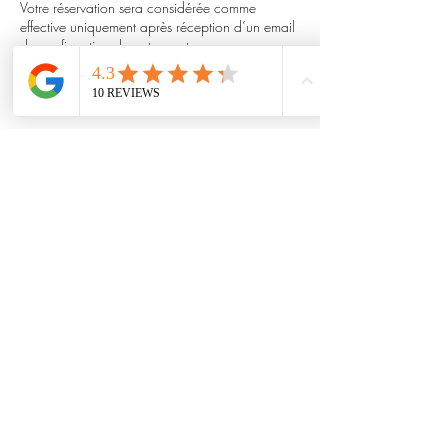
Votre réservation sera considérée comme
effective uniquement après réception d’un email
de confirmation de notre part.
Allergies ou régimes spécifiques : merci de nous
en informer à l’avance.
Heure de rendez-vous : merci d’arriver 5 à 10
minutes en avance afin de garantir un
déroulement fluide de la dégustation.
Coordonnées
42 Rue Saint-Etienne, 89450 Vézelay, France
0618387661
contact@domainedescoeuriots.com