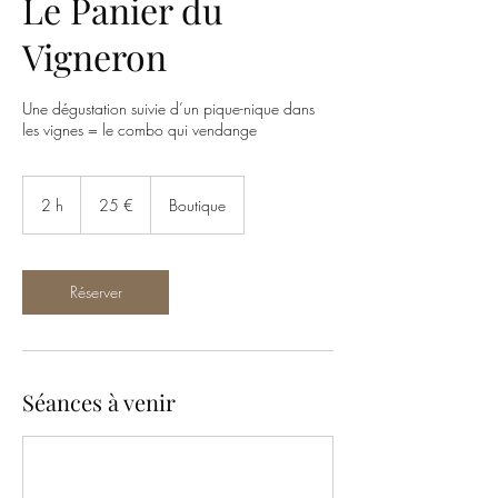
Le Panier du
Vigneron
Une dégustation suivie d’un pique-nique dans
les vignes = le combo qui vendange
25
euros
2 h
2
25 €
Boutique
h
Réserver
Séances à venir