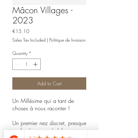
Mâcon Villages -
2023
Price
€15.10
Sales Tax Included
|
Politique de livraison
Quantity
*
Add to Cart
Un Millésime qui a tant de
choses à nous raconter !
Un premier nez discret, presque
sur la réserve, précède un
second nez beaucoup plus