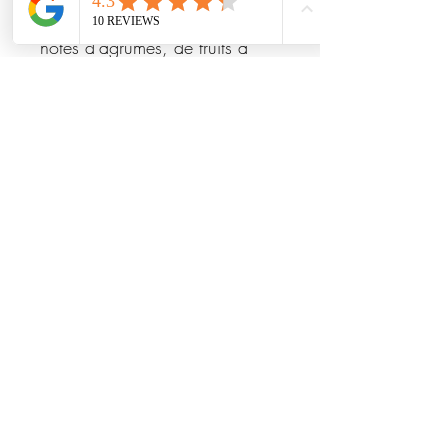
expressif. On y découvre des
notes d’agrumes, de fruits à
maturité, accompagnées de
touches de champignon et de
sous-bois.
En bouche, une attaque iodée,
où le profil aromatique s’efface
progressivement au profit de la
minéralité et de belles notes
salines.
marie@domainedescoeuriots.com